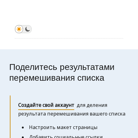
Сгенерировать случайный порядок
Сгенерировать случайный порядок
Сгенерировать случайный порядок
Сгенерировать случайный порядок
Сгенерировать случайный порядок
Сгенерировать случайный порядок
Сгенерировать случайный порядок
Поделитесь результатами
перемешивания списка
Создайте свой аккаунт
для деления
результата перемешивания вашего списка
Настроить макет страницы
Добавить социальные ссылки