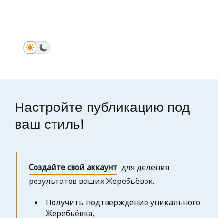
Запустить жеребьёвку
Запустить жеребьёвку
Запустить жеребьёвку
Запустить жеребьёвку
Запустить жеребьёвку
Запустить жеребьёвку
Запустить жеребьёвку
Настройте публикацию под
ваш стиль!
Создайте свой аккаунт
для деления
результатов ваших Жеребьёвок.
Получить подтверждение уникального
Жеребьёвка,